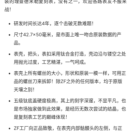
装的理查德米勒复刻表，没有之一，欢迎各路表友不服来
战！
研发时间长达4年，逐个击破无数难题！
尺寸42.7×50毫米，是市面上唯一吻合原装数据的产
品。
表壳，把头，表扣采用钛合金打造，壳边沿与镂空之处
用抛光过度，工艺精湛，一气呵成。
表壳上所有螺丝的大小，形状和原装一模一样，可用正
品的螺丝刀来拆卸！除ZF之外的任何版本，均于原版
天壤之别！
五级钛底盖硬度极高，其上的刻字深邃，不显平凡，也
是市场独家做到此效果，是经历无数次尝试的结晶，也
是复刻表工艺的巅峰体现！
ZF工厂向正品致敬，在表壳内部骷髅头的左侧，与正