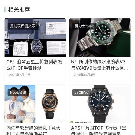
相关推荐
复刻表评测文章
劳力士rolex
CF厂浪琴五星上将复刻表怎
N厂所制作的绿水鬼腕表V7
么样-CF手表评测
与V8和V9质量上有什么区别
都一样吗
2023年2月10日
2019年10月4日
Noob资讯
万国IWC
向佐与郭碧婷的婚礼于意大
APS厂万国TOP飞行员「黑
利卡布里岛浪漫举行
盘时计」陶瓷款复刻表是否