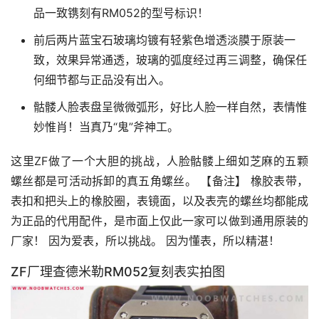
品一致镌刻有RM052的型号标识！
前后两片蓝宝石玻璃均镀有轻紫色增透淡膜于原装一
致，效果异常通透，玻璃的弧度经过再三调整，确保任
何细节都与正品没有出入。
骷髅人脸表盘呈微微弧形，好比人脸一样自然，表情惟
妙惟肖！当真乃“鬼”斧神工。
这里ZF做了一个大胆的挑战，人脸骷髅上细如芝麻的五颗
螺丝都是可活动拆卸的真五角螺丝。 【备注】 橡胶表带，
表扣和把头上的橡胶圈，表镜面，以及表壳的螺丝均都能成
为正品的代用配件，是市面上仅此一家可以做到通用原装的
厂家！ 因为爱表，所以挑战。 因为懂表，所以精湛！
ZF厂理查德米勒RM052复刻表实拍图