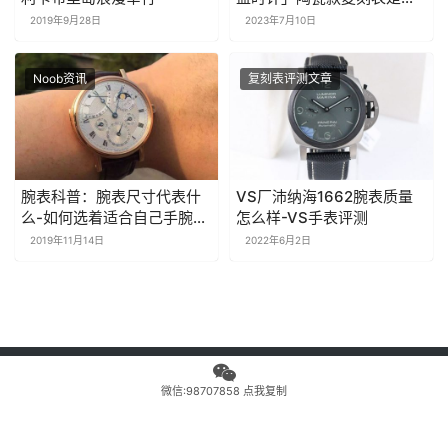
存在破绽
2019年9月28日
2023年7月10日
Noob资讯
复刻表评测文章
腕表科普：腕表尺寸代表什
VS厂沛纳海1662腕表质量
么-如何选着适合自己手腕的
怎么样-VS手表评测
腕表
2019年11月14日
2022年6月2日
Copyright © 2010-2018 NOOB 版权所有 Powered by noobwatches
微信:98707858 点我复制