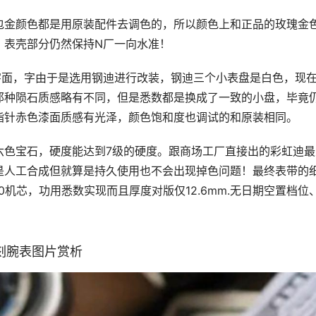
包金颜色都是用原装配件去调色的，所以颜色上和正品的玫瑰金
，表壳部分仍然保持N厂一向水准！
字面，字由于是选用钢迪进行改装，钢迪三个小表盘是白色，现
那种陨石质感略有不同，但是悉数都是换成了一致的小盘，毕竟
指针赤色漆面质感有光泽，颜色饱和度也调试的和原装相同。
六色宝石，硬度能达到7级的硬度。跟商场工厂直接出的彩虹迪最
是人工合成但就算是持久使用也不会出现掉色问题！最终表带的
0机芯，功用悉数实现而且厚度对版仅12.6mm.无日期空置档位
刻腕表图片赏析