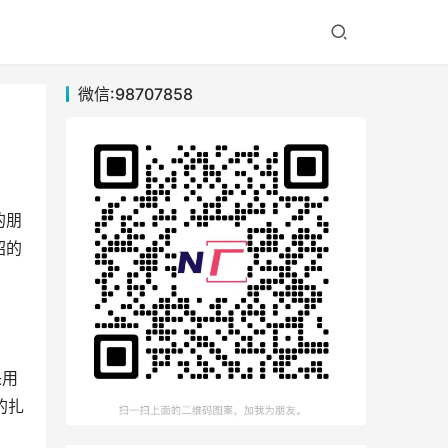
微信:98707858
的朋
绍的
采用
的扎