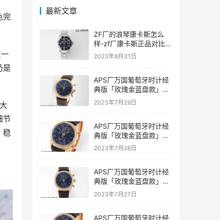
最新文章
色完
ZF厂的浪琴康卡斯怎么
样-zf厂康卡斯正品对比评
价如何
在一
2023年8月31日
仍是
APS厂万国葡萄牙时计经
典版「玫瑰金蓝盘款」复
刻表是否会一眼假-APS手
2023年7月29日
大
表
细节
APS厂万国葡萄牙时计经
、稳
典版「玫瑰金蓝盘款」复
刻表值得入手吗-APS手表
2023年7月28日
推荐
APS厂万国葡萄牙时计经
典版「玫瑰金蓝盘款」复
刻表具有破绽吗-APS手表
2023年7月27日
APS厂万国葡萄牙时计经