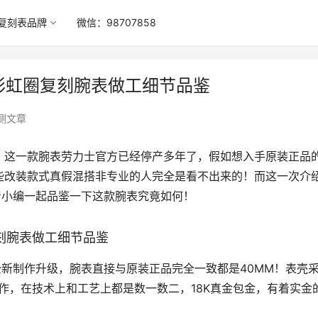
复刻表品牌
微信：98707858
彩虹圈复刻腕表做工细节品鉴
测文章
！这一款腕表劳力士官方已经停产多年了，假如想入手原装正品
些改装款式真假混搭非专业的人完全是看不出来的！而这一次介
着小编一起品鉴一下这款腕表究竟如何！
刻腕表做工细节品鉴
新制作升级，腕表直接与原装正品完全一致都是40MM！表壳
协作，在技术上和工艺上都是数一数二，18K真金包金，有着实金