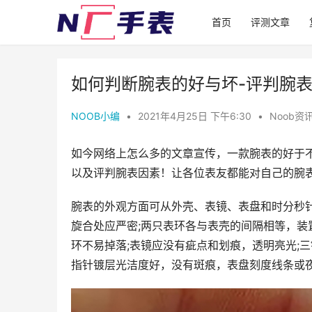
首页
评测文章
如何判断腕表的好与坏-评判腕
NOOB小编
•
2021年4月25日 下午6:30
•
Noob资
如今网络上怎么多的文章宣传，一款腕表的好于
以及评判腕表因素！让各位表友都能对自己的腕
腕表的外观方面可从外壳、表镜、表盘和时分秒
旋合处应严密;两只表环各与表壳的间隔相等，
环不易掉落;表镜应没有疵点和划痕，透明亮光;
指针镀层光洁度好，没有斑痕，表盘刻度线条或夜光