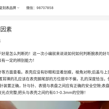
复刻表品牌
微信：98707858
表因素
讯
不好是怎么判断的！这一次小编就来说说如何如何判断腕表的好
表有一定的辨别能力！
针等方面查看。表壳应没有砂眼和显着划痕，棱角对称;后盖与上
装置耳璜的孔应该在表壳脚尾部的方位居中不偏，孔的深度恰当，
三针装置正确，针与针、表镜与表盘之间应有正确的安全空隙;表
点完整;把头与表壳之间约有0.1-0.3mm的空隙！