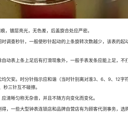
划痕，镀层亮光，无色差，后盖旋合处应严密。
同时调查秒针，一般使秒针起动的上条旋转次数越少，该表的起
除自动表上条上足后有打滑现象外，一般手表发条应能上足，不
均欠安。时分针指示应和谐（当时针别离对准3、6、9、12字
分、秒三针互不碰擦。
，应清晰匀称无杂音，并且不随方向变化而变化。
测得，一些大型钟表连锁店和品牌自营店有为顾客代测事务，选