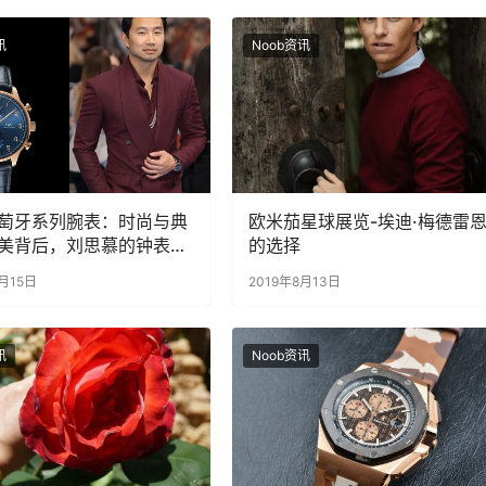
讯
Noob资讯
萄牙系列腕表：时尚与典
欧米茄星球展览-埃迪·梅德雷
美背后，刘思慕的钟表之
的选择
月15日
2019年8月13日
讯
Noob资讯