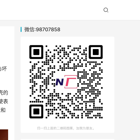
微信:98707858
与坏
壳的
使表
盘和