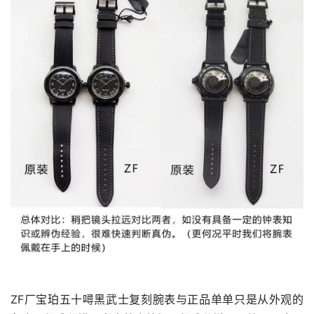
ZF厂宝珀五十噚黑武士复刻腕表与正品单单只是从外观的