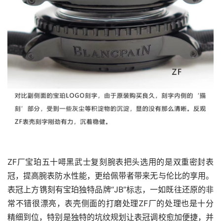
ZF厂宝珀五十噚黑武士复刻腕表把头选用的是双重密封表
冠，提高腕表防水性能，更给佩带者带来无与伦比的享用。
表冠上方镌刻有宝珀独特品牌“JB”标志，一如既往还原的非
常不错很漂亮，表壳侧面的打磨处理ZF厂的处理也是十分
精细到位，特别是独特的坑纹规划让表冠调校愈加便捷，并