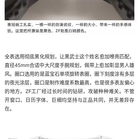
全表选用彻底黑化规划，让黑武士这个姓名愈加嘹亮匹配，
直径45mm合适中大尺度手腕规划，佩带上愈加彰显男人雄
风。圈口选用的是蓝宝石单项旋转表圈，圈下刻度涂有多层
的夜光涂层，圈口是制作难度系数最高，也是很多表友偏心
的地方。ZF工厂经过长时间的钻研，攻破种种难关。不管
开窗口、日历字体、巨细均坚持与正品共同，并无差异存
在。