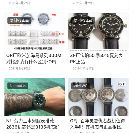
评测
2021年9月22日
2021年6月22日
复刻VS正品
复刻VS正品
OR厂欧米茄海马系列300M
ZF厂宝珀50噚5015复刻表
对比原装有什么区别-OR厂
PK正品
海马对比正品图文评测
2021年9月30日
2019年11月17日
Noob资讯
万国IWC
N厂劳力士水鬼腕表搭载
GF厂百年灵复仇者战机值得
2836机芯还是3135机芯好
入手吗-其机芯与正品相比怎