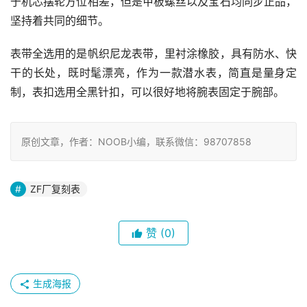
于机芯摆轮方位相差，但是甲板螺丝以及宝石均同步正品，
坚持着共同的细节。
表带全选用的是帆织尼龙表带，里衬涂橡胶，具有防水、快
干的长处，既时髦漂亮，作为一款潜水表，简直是量身定
制，表扣选用全黑针扣，可以很好地将腕表固定于腕部。
原创文章，作者：NOOB小编，联系微信：98707858
ZF厂复刻表
赞
(0)
生成海报