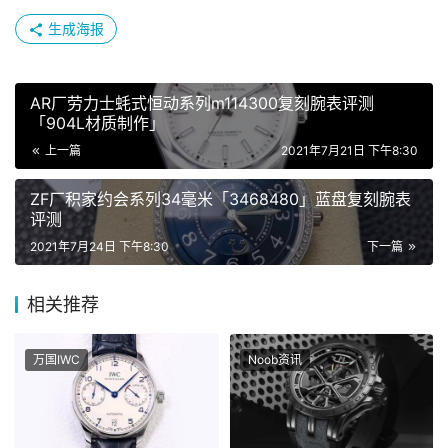
生成海报
AR厂劳力士蚝式恒动系列m114300复刻腕表评测
「904L材质制作」
上一篇
2021年7月21日 下午8:30
ZF厂积家约会系列34毫米「3468480」蓝盘复刻腕表
评测
2021年7月24日 下午8:30
下一篇
相关推荐
万国IWC
Noob资讯