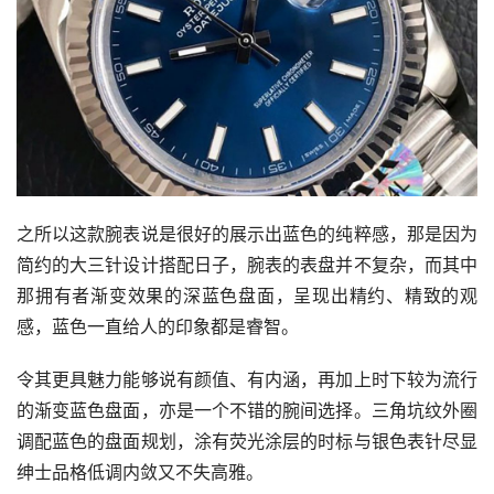
之所以这款腕表说是很好的展示出蓝色的纯粹感，那是因为
简约的大三针设计搭配日子，腕表的表盘并不复杂，而其中
那拥有者渐变效果的深蓝色盘面，呈现出精约、精致的观
感，蓝色一直给人的印象都是睿智。
令其更具魅力能够说有颜值、有内涵，再加上时下较为流行
的渐变蓝色盘面，亦是一个不错的腕间选择。三角坑纹外圈
调配蓝色的盘面规划，涂有荧光涂层的时标与银色表针尽显
绅士品格低调内敛又不失高雅。