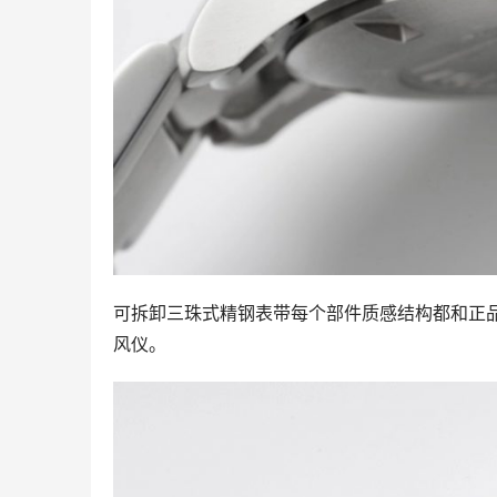
可拆卸三珠式精钢表带每个部件质感结构都和正
风仪。