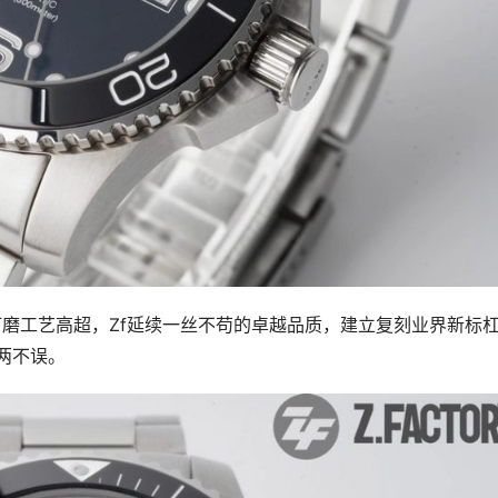
瑕，打磨工艺高超，Zf延续一丝不苟的卓越品质，建立复刻业界新标
两不误。