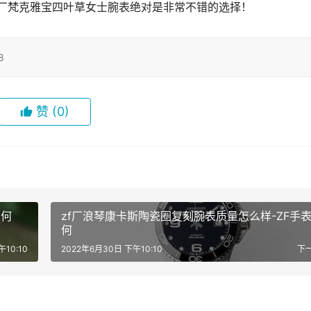
V厂梵克雅宝四叶草女士腕表绝对是非常不错的选择！
8
赞
(0)
如何
zf厂浪琴康卡斯陶瓷圈复刻腕表质量怎么样-ZF手
何
午10:10
2022年6月30日 下午10:10
下