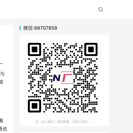
微信:98707858
厂
注与
常
离
语也