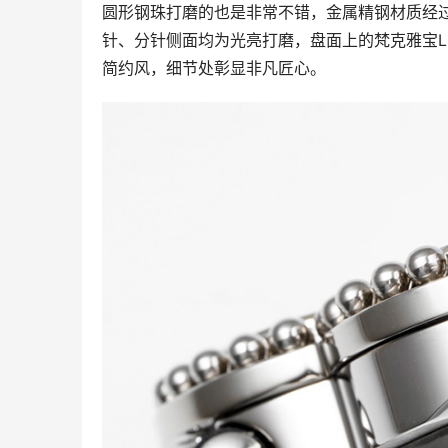
圆形钢珠打磨的也是非常不错，金属精钢材质经
针、分针侧面均为光亮打磨，盘面上的梵克雅宝L
简约风，细节处彰显非凡匠心。