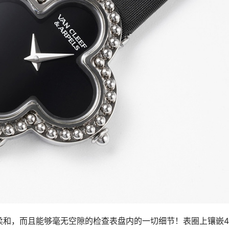
柔和，而且能够毫无空隙的检查表盘内的一切细节！表圈上镶嵌4