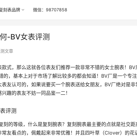
复刻表品牌
微信：98707858
何-BV女表评测
评测文章
表款式，那么这就各位表友们推荐一款非常不错的女士腕表！BV
错的，基本上对于市场了解比较多的都会知道！BV厂是一个专
大表友认可的，如果说要买一个腕表送给女朋友，BV厂绝对是非
感兴趣的表友不妨一同品鉴一二！
女表评测
了复刻的等级，什么是复刻腕表？复刻腕表最主要的点就是社交距
常友看点的，佩戴起来非常优雅！并且四叶草（Clover）的花