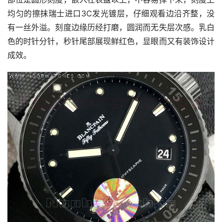
均匀的擦抹瑞士进口3C发光镀层，仔细观看边沿齐整，没
有一丝外溢。刻度边缘历经打磨，圆润而无失层次感。乳白
色的时针分针，秒针尾部展现鲜红色，显眼而又有装饰设计
成效。