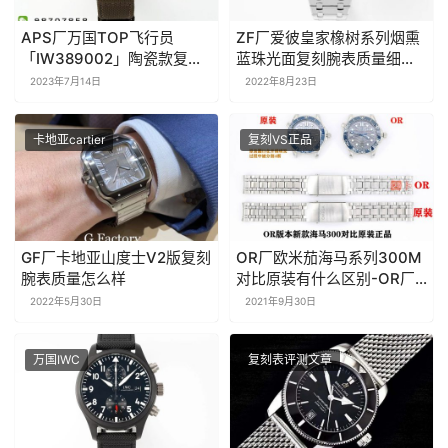
APS厂万国TOP飞行员
ZF厂爱彼皇家橡树系列烟熏
「IW389002」陶瓷款复刻
蓝珠光面复刻腕表质量细节
表是否值得入手-APS手表
评测
2023年7月14日
2022年8月23日
卡地亚cartier
复刻VS正品
GF厂卡地亚山度士V2版复刻
OR厂欧米茄海马系列300M
腕表质量怎么样
对比原装有什么区别-OR厂
海马对比正品图文评测
2022年5月30日
2021年9月30日
万国IWC
复刻表评测文章