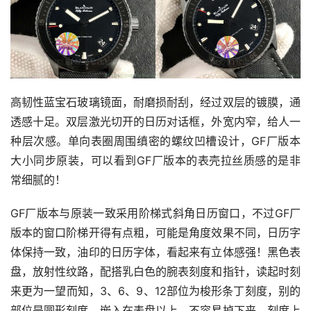
高韧性蓝宝石玻璃镜面，耐磨损耐刮，经过双层的镀膜，通
透感十足。双层激光切开的日历对话框，外宽内窄，给人一
种层次感。单向表圈周围缜密的螺纹凹槽设计，GF厂版本
大小同步原装，可以看到GF厂版本的表壳拉丝质感的是非
常细腻的！
GF厂版本与原装一致采用阶梯式斜角日历窗口，不过GF厂
版本的窗口阶梯开得有点粗，可能是角度效果不同，日历字
体保持一致，油印的日历字体，看起来有立体感强！黑色表
盘，放射性纹路，配搭乳白色的腕表刻度和指针，读起时刻
来更为一望而知，3、6、9、12部位为梭形条丁刻度，别的
部位是圆形刻度，嵌入在表盘以上，不容易掉下来，刻度上