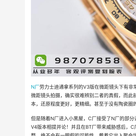
N厂
劳力士迪通拿系列的V3版在微距镜头下有非
微距镜头拍摄，确实很难辨别二者的真假，而此前
本，还原程度更好，更精细。甚至于没有陶瓷圈的
但是随着N厂进入小黑屋，C厂接受了N厂的部分
V4版本相提并论！并且在BT厂带来威胁感后，
整，绝不会有一眼假的可能性，戴着它出入聚会场