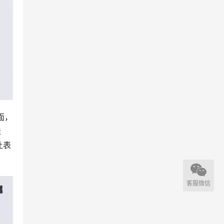
面，
佳
让表
客服微信