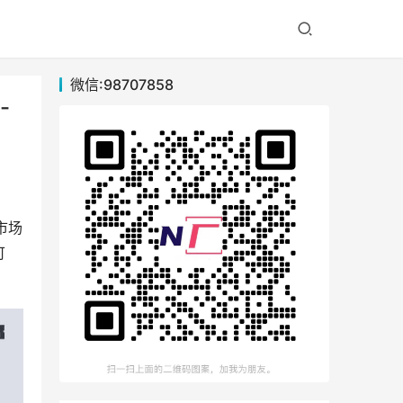
微信:98707858
-
市场
可