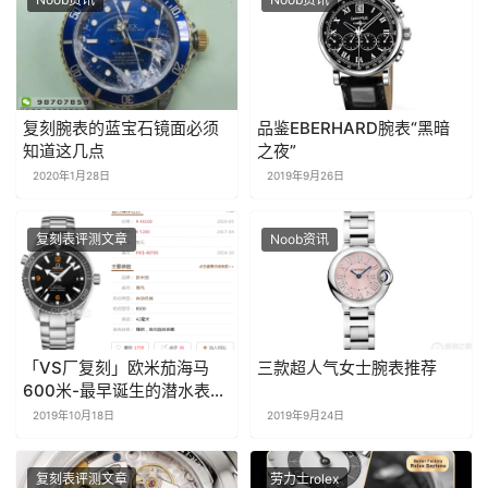
复刻腕表的蓝宝石镜面必须
品鉴EBERHARD腕表“黑暗
知道这几点
之夜”
2020年1月28日
2019年9月26日
复刻表评测文章
Noob资讯
「VS厂复刻」欧米茄海马
三款超人气女士腕表推荐
600米-最早诞生的潜水表系
列之一
2019年10月18日
2019年9月24日
复刻表评测文章
劳力士rolex