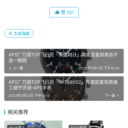
赞
(0)
生成海报
APS厂万国TOP飞行员「黑盘时计」陶瓷款复刻表会不
会一眼假
上一篇
2023年7月11日 下午10:10
APS厂万国TOP飞行员「IW389002」陶瓷款复刻表做
工细节评测-APS手表
2023年7月13日 下午10:10
下一篇
相关推荐
Noob资讯
Noob资讯