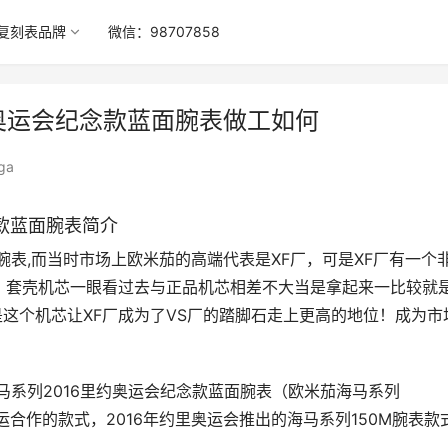
复刻表品牌
微信：98707858
约奥运会纪念款蓝面腕表做工如何
ga
念款蓝面腕表简介
腕表,而当时市场上欧米茄的高端代表是XF厂，可是XF厂有一个
，套壳机芯一眼看过去与正品机芯相差不大当是拿起来一比较就
是这个机芯让XF厂成为了VS厂的踏脚石走上更高的地位！成为市
马系列2016里约奥运会纪念款蓝面腕表（欧米茄海马系列
米茄与奥运合作的款式，2016年约里奥运会推出的海马系列150M腕表款