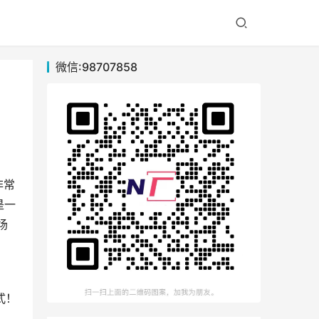
微信:98707858
非常
是一
场
式！