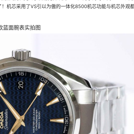
！机芯采用了VS引以为傲的一体化8500机芯功能与机芯外观
念款蓝面腕表实拍图