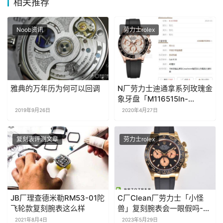
相关推荐
Noob资讯
劳力士rolex
雅典的万年历为何可以回调
N厂劳力士迪通拿系列玫瑰金
象牙盘「M116515ln-
0019」
2019年9月26日
2020年4月27日
复刻表评测文章
劳力士rolex
JB厂理查德米勒RM53-01陀
C厂Clean厂劳力士「小怪
飞轮款复刻腕表这么样
兽」复刻腕表会一眼假吗-C
厂迪通拿M116518ln-0047
2021年8月4日
2023年5月29日