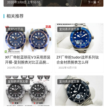
2020年3月6日 上午10:10
下一篇
相关推荐
复刻VS正品
复刻表评测文章
XF厂帝舵蓝铜花V3采用原装
ZF厂帝舵tudor战斧系列钛
开模-复刻腕表对比正品腕表
合金材质腕表怎么样
究竟如何
2020年2月8日
2022年10月17日
复刻表评测文章
复刻表评测文章