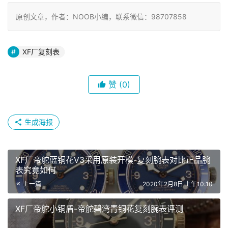
原创文章，作者：NOOB小编，联系微信：98707858
XF厂复刻表
赞
(0)
生成海报
XF厂帝舵蓝铜花V3采用原装开模-复刻腕表对比正品腕
表究竟如何
上一篇
2020年2月8日 上午10:10
XF厂帝舵小铜盾-帝舵碧湾青铜花复刻腕表评测