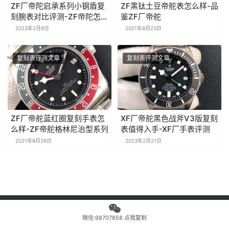
ZF厂帝陀启承系列小钢盾复
ZF黑钛土豆帝舵表怎么样-品
刻腕表对比评测-ZF帝陀怎么
鉴ZF厂帝舵
样
2023年2月8日
2021年8月23日
复刻表评测文章
复刻表评测文章
ZF厂帝舵蓝红圈复刻手表怎
XF厂帝舵黑色战斧V3版复刻
么样-ZF帝舵格林尼治型系列
表值得入手-XF厂手表评测
2021年8月26日
2023年2月21日
Copyright © 2010-2018 NOOB 版权所有 Powered by noobwatches
微信:98707858 点我复制