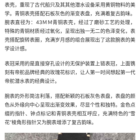
表壳，重现了古代船只及其其他潜水设备采用黄铜物料的美
学。青铜表壳搭配石板灰色的渐变表盘，充满着复古韵味。 
腕表直径为：43ＭＭ青铜表壳，经过了磨砂工艺的处理，
特殊的青铜材质经过氧化，呈现出独一无二的色泽变化，表
壳搭配旋转表圈，充满岁月感的组合展现出了这款腕表的美
学设计感。 
表冠采用的是直接穿孔设计的无保护装置上链表冠，上面镌
刻有帝舵品牌经典的玫瑰花标识，让人第一时间想起第一代
帝舵潜水表的经典设计。
腕表的外形简洁利落，搭配新颖的石板灰色表盘，表盘的颜
色从外缘向中心呈现出渐变效果，尽显个性和独特。金色点
缀的指针、钟点标记和青铜表壳相互呼应，充满特色的“雪
花”棱角形指针又为腕表增添了复古韵味。  