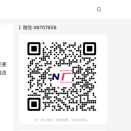
微信:98707858
还要
挑选