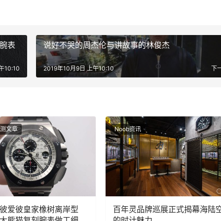
e腕表
说好不哭的周杰伦与讲故事的林俊杰
午10:10
2019年10月9日 上午10:10
下
测文章
Noob资讯
爱彼爱彼皇家橡树离岸型
百年灵品牌巡展正式揭幕海陆
00大熊猫复刻腕表做工细节
的时计魅力